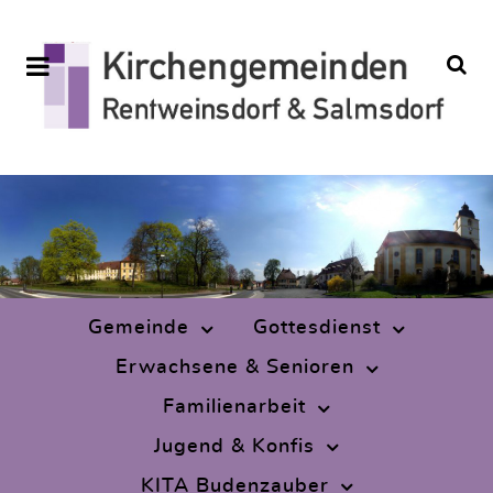
Gemeinde
Gottesdienst
Erwachsene & Senioren
Familienarbeit
Jugend & Konfis
KITA Budenzauber