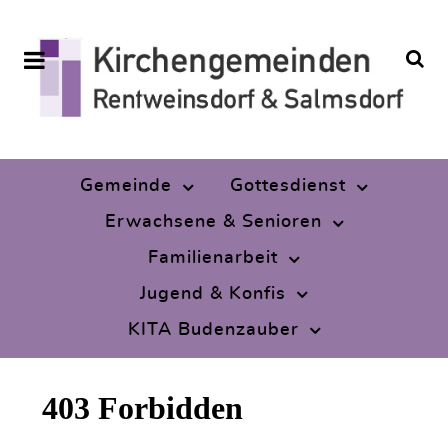
Gemeinde
Gottesdienst
Erwachsene & Senioren
Familienarbeit
Jugend & Konfis
KITA Budenzauber