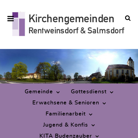
Gemeinde
Gottesdienst
Erwachsene & Senioren
Familienarbeit
Jugend & Konfis
KITA Budenzauber